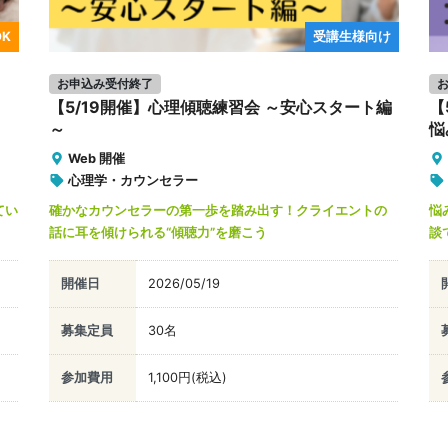
K
受講生様向け
お申込み受付終了
【5/19開催】心理傾聴練習会 ～安心スタート編
【
～
悩
Web 開催
心理学・カウンセラー
てい
確かなカウンセラーの第一歩を踏み出す！クライエントの
悩
話に耳を傾けられる“傾聴力”を磨こう
談
開催日
2026/05/19
募集定員
30名
参加費用
1,100円(税込)