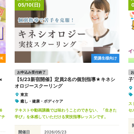
05/10(日)
K
受講生様向け
お申込み受付終了
×
【5/23新宿開催】定員2名の個別指導★キネシ
子
オロジースクーリング
東京
癒し・健康・ボディケア
ス
6
テキストや動画講義では味わうことのできない、 「生きた
セ
”チ
学び」を体感していただける実技指導レッスンです。
開催日
2026/05/23