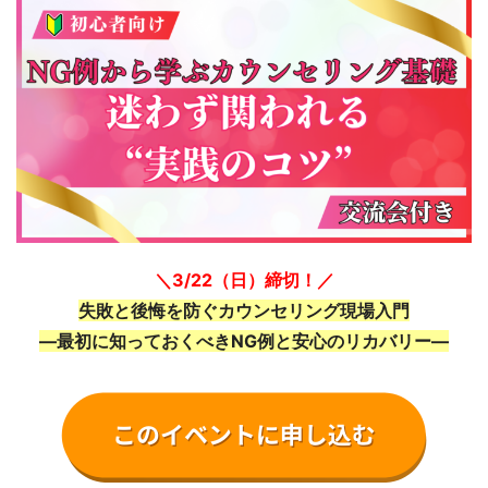
＼3/22（日）締切！／
失敗と後悔を防ぐカウンセリング現場入門
―最初に知っておくべきNG例と安心のリカバリー―