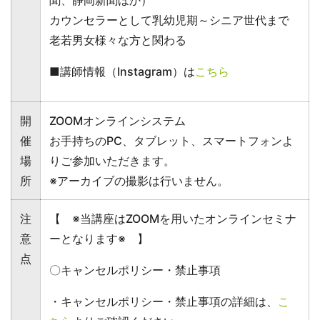
カウンセラーとして乳幼児期～シニア世代まで
老若男女様々な方と関わる
■講師情報（Instagram）は
こちら
開
ZOOMオンラインシステム
催
お手持ちのPC、タブレット、スマートフォンよ
場
りご参加いただきます。
所
※アーカイブの撮影は行いません。
注
【 ※当講座はZOOMを用いたオンラインセミナ
意
ーとなります※ 】
点
〇キャンセルポリシー・禁止事項
・キャンセルポリシー・禁止事項の詳細は、
こ