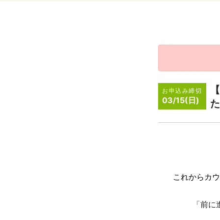
【
お申込み締切
03/15(日)
た
これからカウ
「前に