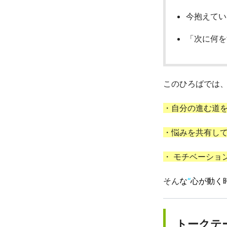
今抱えてい
「次に何を
このひろばでは
・自分の進む道
・悩みを共有し
・ モチベーショ
そん
な
“
心が動く
トークテ