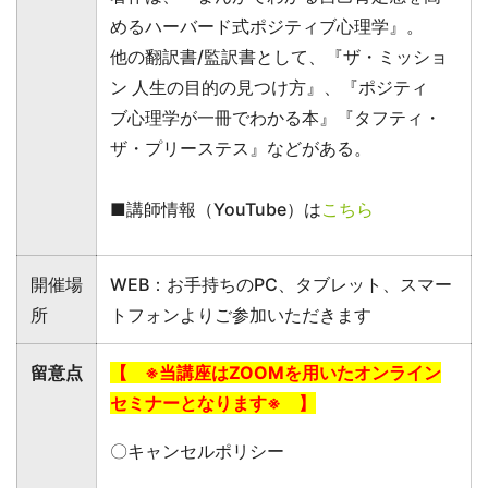
めるハーバード式ポジティブ心理学』。
他の翻訳書/監訳書として、『ザ・ミッショ
ン 人生の目的の見つけ方』、『ポジティ
ブ心理学が一冊でわかる本』『タフティ・
ザ・プリーステス』などがある。
■講師情報（YouTube）は
こちら
開催場
WEB：お手持ちのPC、タブレット、スマー
所
トフォンよりご参加いただきます
留意点
【 ※当講座はZOOMを用いたオンライン
セミナーとなります※ 】
〇キャンセルポリシー