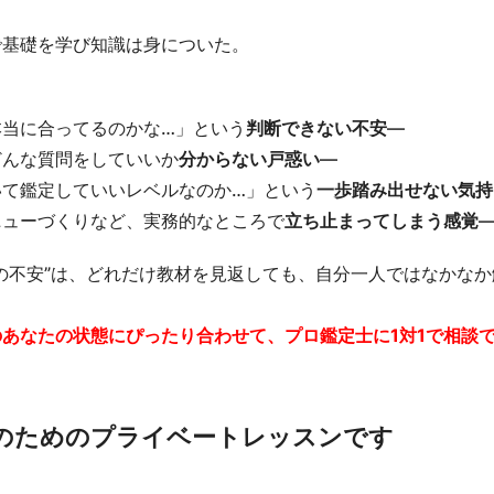
で基礎を学び知識は身についた。
本当に合ってるのかな…」という
判断できない不安
―
どんな質問をしていいか
分からない戸惑い
―
いて鑑定していいレベルなのか…」という
一歩踏み出せない気持
ニューづくりなど、実務的なところで
立ち止まってしまう感覚
の不安”は、どれだけ教材を見返しても、自分一人ではなかな
のあなたの状態にぴったり合わせて、プロ鑑定士に1対1で相談
のためのプライベートレッスンです