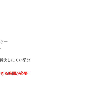
ち
―
―
か解決しにくい部分
できる時間が必要