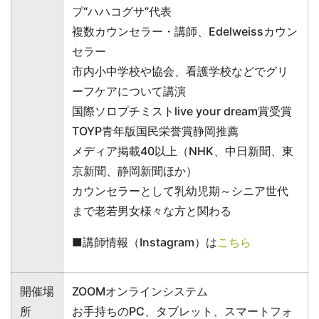
プ“ハハコグサ”代表
複数カウンセラー・講師、Edelweissカウン
セラー
市内小中学校や協会、看護学校などでグリ
ーフケアについて講演
国際ソロプチミストlive your dream賞受賞
TOYP青年版国民栄誉賞静岡推薦
メディア掲載40以上（NHK、中日新聞、東
京新聞、静岡新聞ほか）
カウンセラーとして乳幼児期～シニア世代
まで老若男女様々な方と関わる
■講師情報（Instagram）は
こちら
開催場
ZOOMオンラインシステム
所
お手持ちのPC、タブレット、スマートフォ