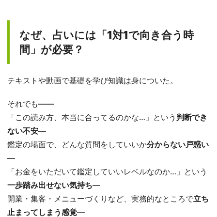
なぜ、占いには「1対1で向き合う時
間」が必要？
テキストや動画で基礎を学び知識は身についた。
それでも――
「この読み方、本当に合ってるのかな…」という
判断でき
ない不安
―
鑑定の場面で、どんな質問をしていいか
分からない戸惑い
―
「お金をいただいて鑑定していいレベルなのか…」という
一歩踏み出せない気持ち
―
開業・集客・メニューづくりなど、実務的なところで
立ち
止まってしまう感覚
―