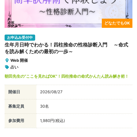
どなたでもOK
お申込み受付中
生年月日時でわかる！四柱推命の性格診断入門 ～命式
を読み解くための最初の一歩～
Web 開催
占い
朝田先生の“ここを見ればOK”！四柱推命の命式かんたん読み解き術！
開催日
2026/08/27
募集定員
30名
参加費用
1,980円(税込)