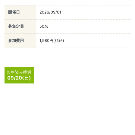
お申込み締切
09/20(日)
どなたでもOK
お申込み受付中
1対1だけがカウンセリングじゃない！グループカウンセリ
ングを基礎から学ぶ体験セミナー
Web 開催
心理学・カウンセラー
グループカウンセリングの基本から効果的な進行方法まで学びます
開催日
2026/09/30