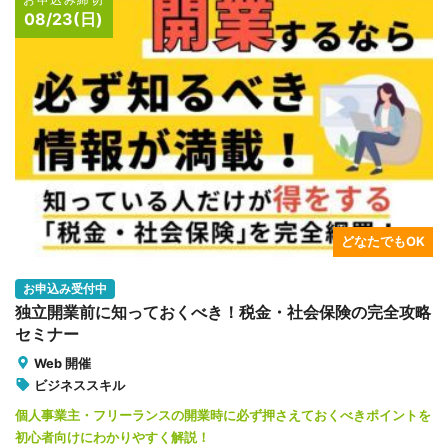
どなたでもOK
お申込み受付中
独立開業前に知っておくべき！税金・社会保険の完全攻略
セミナー
Web 開催
ビジネススキル
個人事業主・フリーランスの開業時に必ず押さえておくべきポイントを
初心者向けにわかりやすく解説！
開催日
2026/09/01
募集定員
50名
参加費用
1,980円(税込)