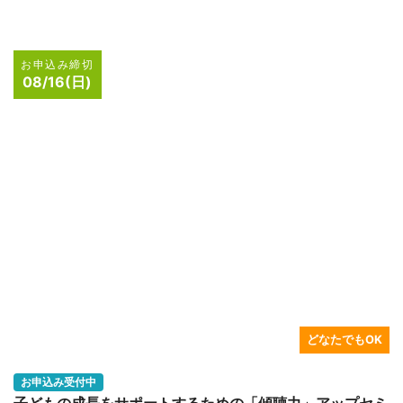
ナー
Web 開催
保育・教育, 心理学・カウンセラー
子どもの話を“聴ける大人”になる！子どもの“心の声”を聴く傾聴力を学
ぼう！
開催日
2026/08/26
募集定員
15名
参加費用
2,200円(税込)