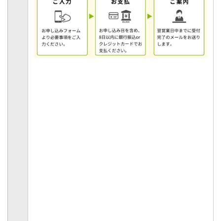
万が一、ご入金後1週間以上メールが届かない場
合は、必ず開催2日前までに、スクーリング事務
局(
schooling@c-c-j.com
)までメールにてご連