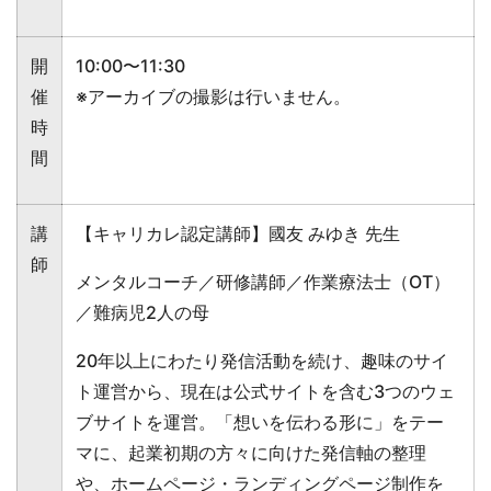
開
10:00〜11:30
催
※アーカイブの撮影は行いません。
時
間
講
【キャリカレ認定講師】國友 みゆき 先生
師
メンタルコーチ／研修講師／作業療法士（OT）
／難病児2人の母
20年以上にわたり発信活動を続け、趣味のサイ
ト運営から、現在は公式サイトを含む3つのウェ
ブサイトを運営。「想いを伝わる形に」をテー
マに、起業初期の方々に向けた発信軸の整理
や、ホームページ・ランディングページ制作を